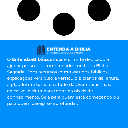
O
EntendaaBiblia.com.br
é um site dedicado a
ajudar pessoas a compreender melhor a Bíblia
Sagrada. Com recursos como estudos bíblicos,
explicações versículo a versículo e planos de leitura,
a plataforma torna o estudo das Escrituras mais
acessível e claro para todos os níveis de
conhecimento. Seja para quem está começando ou
para quem deseja se aprofundar.