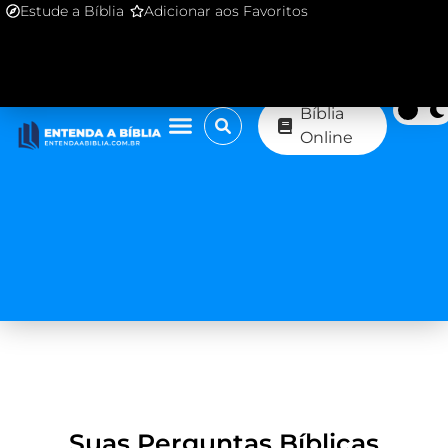
Estude a Bíblia
Adicionar aos Favoritos
Bíblia
Online
Suas Perguntas Bíblicas