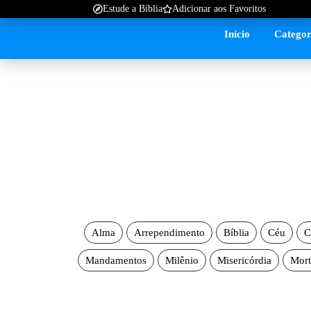
Estude a Bíblia
Adicionar aos Favoritos
Início
Categor
Alma
Arrependimento
Bíblia
Céu
C
Mandamentos
Milênio
Misericórdia
Mort