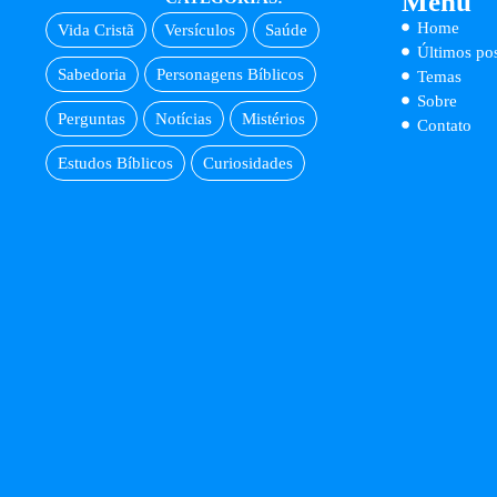
Menu
Home
Vida Cristã
Versículos
Saúde
Últimos pos
Sabedoria
Personagens Bíblicos
Temas
Sobre
Perguntas
Notícias
Mistérios
Contato
Estudos Bíblicos
Curiosidades