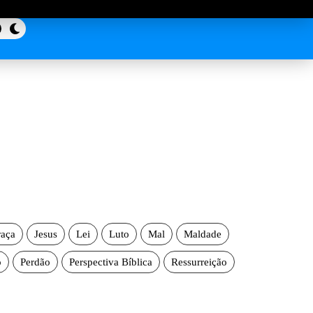
aça
Jesus
Lei
Luto
Mal
Maldade
o
Perdão
Perspectiva Bíblica
Ressurreição