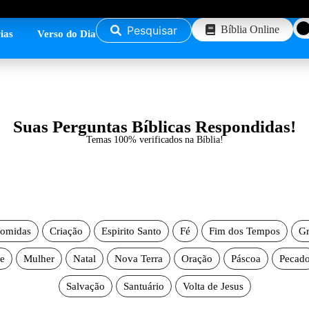
Pesquisar
Bíblia Online
ias
Verso do Dia
Suas Perguntas Bíblicas Respondidas!
Temas 100% verificados na Bíblia!
omidas
Criação
Espirito Santo
Fé
Fim dos Tempos
Gr
e
Mulher
Natal
Nova Terra
Oração
Páscoa
Pecad
Salvação
Santuário
Volta de Jesus