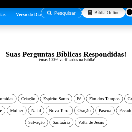
Pesquisar
Bíblia Online
ias
Verso do Dia
Suas Perguntas Bíblicas Respondidas!
Temas 100% verificados na Bíblia!
omidas
Criação
Espirito Santo
Fé
Fim dos Tempos
Gr
e
Mulher
Natal
Nova Terra
Oração
Páscoa
Pecad
Salvação
Santuário
Volta de Jesus