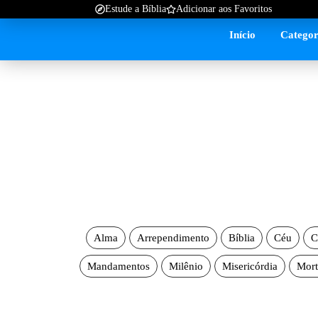
Estude a Bíblia
Adicionar aos Favoritos
Início
Categor
Alma
Arrependimento
Bíblia
Céu
C
Mandamentos
Milênio
Misericórdia
Mort