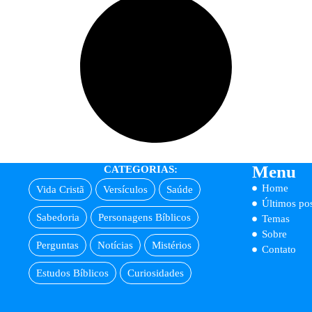
Menu
CATEGORIAS:
Home
Vida Cristã
Versículos
Saúde
Últimos pos
Sabedoria
Personagens Bíblicos
Temas
Sobre
Perguntas
Notícias
Mistérios
Contato
Estudos Bíblicos
Curiosidades