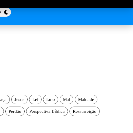
aça
Jesus
Lei
Luto
Mal
Maldade
o
Perdão
Perspectiva Bíblica
Ressurreição