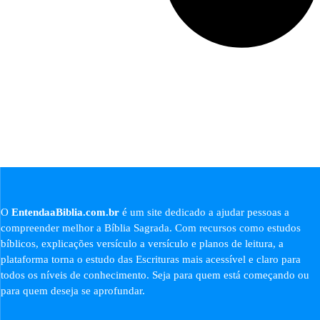
O
EntendaaBiblia.com.br
é um site dedicado a ajudar pessoas a
compreender melhor a Bíblia Sagrada. Com recursos como estudos
bíblicos, explicações versículo a versículo e planos de leitura, a
plataforma torna o estudo das Escrituras mais acessível e claro para
todos os níveis de conhecimento. Seja para quem está começando ou
para quem deseja se aprofundar.