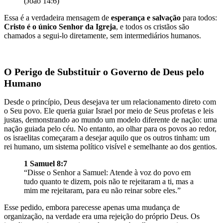
(João 14:6)
Essa é a verdadeira mensagem de
esperança e salvação
para todos:
Cristo é o único Senhor da Igreja
, e todos os cristãos são
chamados a segui-lo diretamente, sem intermediários humanos.
O Perigo de Substituir o Governo de Deus pelo
Humano
Desde o princípio, Deus desejava ter um relacionamento direto com
o Seu povo. Ele queria guiar Israel por meio de Seus profetas e leis
justas, demonstrando ao mundo um modelo diferente de nação: uma
nação guiada pelo céu. No entanto, ao olhar para os povos ao redor,
os israelitas começaram a desejar aquilo que os outros tinham: um
rei humano, um sistema político visível e semelhante ao dos gentios.
1 Samuel 8:7
“Disse o Senhor a Samuel: Atende à voz do povo em
tudo quanto te dizem, pois não te rejeitaram a ti, mas a
mim me rejeitaram, para eu não reinar sobre eles.”
Esse pedido, embora parecesse apenas uma mudança de
organização, na verdade era uma rejeição do próprio Deus. Os