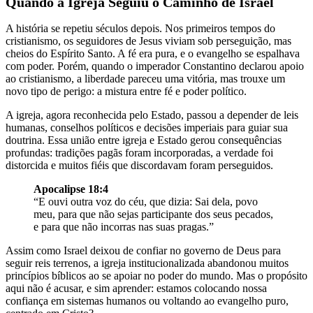
Quando a Igreja Seguiu o Caminho de Israel
A história se repetiu séculos depois. Nos primeiros tempos do
cristianismo, os seguidores de Jesus viviam sob perseguição, mas
cheios do Espírito Santo. A fé era pura, e o evangelho se espalhava
com poder. Porém, quando o imperador Constantino declarou apoio
ao cristianismo, a liberdade pareceu uma vitória, mas trouxe um
novo tipo de perigo: a mistura entre fé e poder político.
A igreja, agora reconhecida pelo Estado, passou a depender de leis
humanas, conselhos políticos e decisões imperiais para guiar sua
doutrina. Essa união entre igreja e Estado gerou consequências
profundas: tradições pagãs foram incorporadas, a verdade foi
distorcida e muitos fiéis que discordavam foram perseguidos.
Apocalipse 18:4
“E ouvi outra voz do céu, que dizia: Sai dela, povo
meu, para que não sejas participante dos seus pecados,
e para que não incorras nas suas pragas.”
Assim como Israel deixou de confiar no governo de Deus para
seguir reis terrenos, a igreja institucionalizada abandonou muitos
princípios bíblicos ao se apoiar no poder do mundo. Mas o propósito
aqui não é acusar, e sim aprender: estamos colocando nossa
confiança em sistemas humanos ou voltando ao evangelho puro,