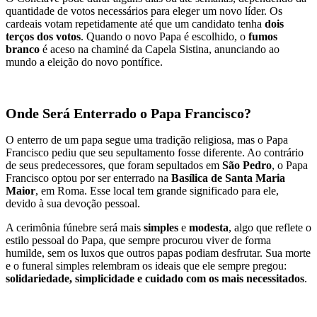
quantidade de votos necessários para eleger um novo líder. Os
cardeais votam repetidamente até que um candidato tenha
dois
terços dos votos
. Quando o novo Papa é escolhido, o
fumos
branco
é aceso na chaminé da Capela Sistina, anunciando ao
mundo a eleição do novo pontífice.
Onde Será Enterrado o Papa Francisco?
O enterro de um papa segue uma tradição religiosa, mas o Papa
Francisco pediu que seu sepultamento fosse diferente. Ao contrário
de seus predecessores, que foram sepultados em
São Pedro
, o Papa
Francisco optou por ser enterrado na
Basílica de Santa Maria
Maior
, em Roma. Esse local tem grande significado para ele,
devido à sua devoção pessoal.
A cerimônia fúnebre será mais
simples
e
modesta
, algo que reflete o
estilo pessoal do Papa, que sempre procurou viver de forma
humilde, sem os luxos que outros papas podiam desfrutar. Sua morte
e o funeral simples relembram os ideais que ele sempre pregou:
solidariedade, simplicidade e cuidado com os mais necessitados
.