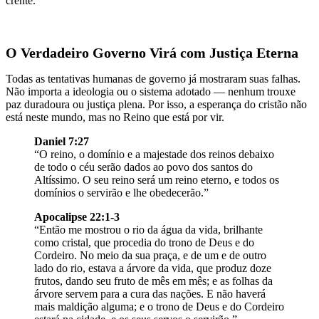
crente.
O Verdadeiro Governo Virá com Justiça Eterna
Todas as tentativas humanas de governo já mostraram suas falhas.
Não importa a ideologia ou o sistema adotado — nenhum trouxe
paz duradoura ou justiça plena. Por isso, a esperança do cristão não
está neste mundo, mas no Reino que está por vir.
Daniel 7:27
“O reino, o domínio e a majestade dos reinos debaixo
de todo o céu serão dados ao povo dos santos do
Altíssimo. O seu reino será um reino eterno, e todos os
domínios o servirão e lhe obedecerão.”
Apocalipse 22:1-3
“Então me mostrou o rio da água da vida, brilhante
como cristal, que procedia do trono de Deus e do
Cordeiro. No meio da sua praça, e de um e de outro
lado do rio, estava a árvore da vida, que produz doze
frutos, dando seu fruto de mês em mês; e as folhas da
árvore servem para a cura das nações. E não haverá
mais maldição alguma; e o trono de Deus e do Cordeiro