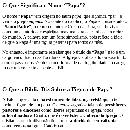
O Que Significa o Nome “Papa”?
O nome
“Papa”
tem origem no latim
papa
, que significa “pai”, e
vem do grego
pappas
. No contexto católico, o Papa é considerado o
“Santo Padre”
, o representante de Cristo na Terra, sendo visto
como uma autoridade espiritual máxima para os católicos ao redor
do mundo. A palavra tem um forte simbolismo, pois reflete a ideia
de que o Papa é uma figura paternal para todos os fiéis.
No entanto, é importante ressaltar que o título de
“Papa”
não é um
cargo encontrado nas Escrituras. A Igreja Católica adotou esse título
com o passar dos séculos como forma de dar legitimidade ao cargo,
mas é um conceito ausente da Bíblia.
O Que a Bíblia Diz Sobre a Figura do Papa?
A Bíblia apresenta uma
estrutura de liderança cristã
que não
inclui a figura de um papa. Os textos sagrados falam de
presbíteros,
pastores e diáconos
como líderes espirituais da Igreja, todos
subordinados a Cristo
, que é o verdadeiro
Cabeça da Igreja
. O
cristianismo primitivo não tinha uma
autoridade centralizada
como vemos na Igreja Católica atual.