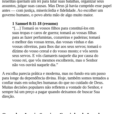
israelitas queriam um rei para lutar suas batalhas, organizar seus
assuntos, julgar suas causas. Mas Deus já havia cumprido esse papel
antes — com justiça, misericórdia e fidelidade. Ao escolher um
governo humano, o povo abriu mão de algo muito maior.
1 Samuel 8:11-18 (resumo)
“[…] Tomará os vossos filhos para constituí-los em
suas tropas e caros de guerra; tomará as vossas filhas
para as fazer perfumistas, cozureiras e padeiras; tomará
o melhor das vossas terras, das vossas vinhas e das
vossas oliveiras, para lhos dar aos seus servos; tomará o
dízimo do vosso cereal e do vosso mosto; e vós sereis
seus servos. E vós clamareis naquele dia por causa do
vosso rei, que vós mesmos escolhereis, mas o Senhor
não vos ouvirá naquele dia.”
A escolha parecia prática e moderna, mas no fundo era um passo
para longe da dependência divina. Hoje, também somos tentados a
confiar mais em soluções humanas do que no cuidado de Deus.
Muitas decisões populares não refletem a vontade do Senhor, e
sempre há um preço a pagar quando deixamos de buscar Sua
direção.