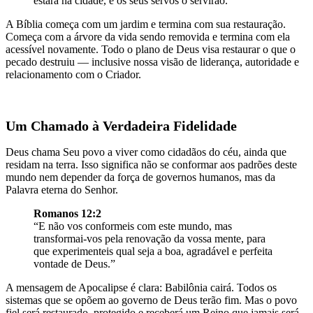
estará na cidade, e os seus servos o servirão.”
A Bíblia começa com um jardim e termina com sua restauração.
Começa com a árvore da vida sendo removida e termina com ela
acessível novamente. Todo o plano de Deus visa restaurar o que o
pecado destruiu — inclusive nossa visão de liderança, autoridade e
relacionamento com o Criador.
Um Chamado à Verdadeira Fidelidade
Deus chama Seu povo a viver como cidadãos do céu, ainda que
residam na terra. Isso significa não se conformar aos padrões deste
mundo nem depender da força de governos humanos, mas da
Palavra eterna do Senhor.
Romanos 12:2
“E não vos conformeis com este mundo, mas
transformai-vos pela renovação da vossa mente, para
que experimenteis qual seja a boa, agradável e perfeita
vontade de Deus.”
A mensagem de Apocalipse é clara: Babilônia cairá. Todos os
sistemas que se opõem ao governo de Deus terão fim. Mas o povo
fiel será restaurado, protegido e receberá um Reino que jamais será