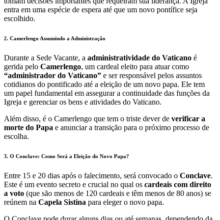
tomam decisões importantes que requeiram sua liderança. A Igreja
entra em uma espécie de espera até que um novo pontífice seja
escolhido.
2.
Camerlengo Assumindo a Administração
Durante a Sede Vacante, a
administratividade do Vaticano
é
gerida pelo
Camerlengo
, um cardeal eleito para atuar como
“administrador do Vaticano”
e ser responsável pelos assuntos
cotidianos do pontificado até a eleição de um novo papa. Ele tem
um papel fundamental em assegurar a continuidade das funções da
Igreja e gerenciar os bens e atividades do Vaticano.
Além disso, é o Camerlengo que tem o triste dever de
verificar a
morte do Papa
e anunciar a transição para o próximo processo de
escolha.
3.
O Conclave: Como Será a Eleição do Novo Papa?
Entre 15 e 20 dias após o falecimento, será convocado o
Conclave
.
Este é um evento secreto e crucial no qual os
cardeais com direito
a voto
(que são menos de 120 cardeais e têm menos de 80 anos) se
reúnem na
Capela Sistina
para eleger o novo papa.
O Conclave pode durar alguns dias ou até semanas, dependendo da