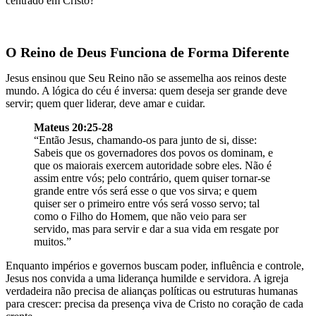
centrado em Cristo?
O Reino de Deus Funciona de Forma Diferente
Jesus ensinou que Seu Reino não se assemelha aos reinos deste
mundo. A lógica do céu é inversa: quem deseja ser grande deve
servir; quem quer liderar, deve amar e cuidar.
Mateus 20:25-28
“Então Jesus, chamando-os para junto de si, disse:
Sabeis que os governadores dos povos os dominam, e
que os maiorais exercem autoridade sobre eles. Não é
assim entre vós; pelo contrário, quem quiser tornar-se
grande entre vós será esse o que vos sirva; e quem
quiser ser o primeiro entre vós será vosso servo; tal
como o Filho do Homem, que não veio para ser
servido, mas para servir e dar a sua vida em resgate por
muitos.”
Enquanto impérios e governos buscam poder, influência e controle,
Jesus nos convida a uma liderança humilde e servidora. A igreja
verdadeira não precisa de alianças políticas ou estruturas humanas
para crescer: precisa da presença viva de Cristo no coração de cada