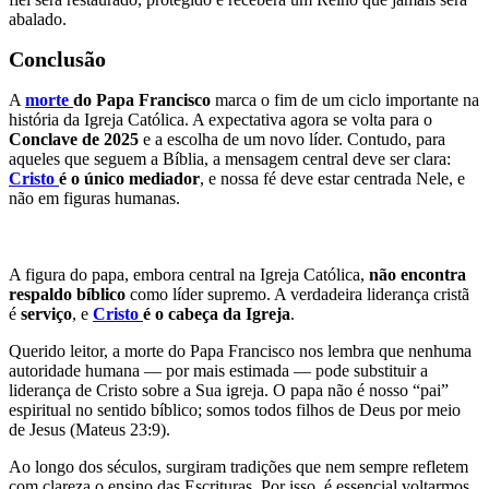
abalado.
Conclusão
A
morte
do Papa Francisco
marca o fim de um ciclo importante na
história da Igreja Católica. A expectativa agora se volta para o
Conclave de 2025
e a escolha de um novo líder. Contudo, para
aqueles que seguem a Bíblia, a mensagem central deve ser clara:
Cristo
é o único mediador
, e nossa fé deve estar centrada Nele, e
não em figuras humanas.
A figura do papa, embora central na Igreja Católica,
não encontra
respaldo bíblico
como líder supremo. A verdadeira liderança cristã
é
serviço
, e
Cristo
é o cabeça da Igreja
.
Querido leitor, a morte do Papa Francisco nos lembra que nenhuma
autoridade humana — por mais estimada — pode substituir a
liderança de Cristo sobre a Sua igreja. O papa não é nosso “pai”
espiritual no sentido bíblico; somos todos filhos de Deus por meio
de Jesus (Mateus 23:9).
Ao longo dos séculos, surgiram tradições que nem sempre refletem
com clareza o ensino das Escrituras. Por isso, é essencial voltarmos